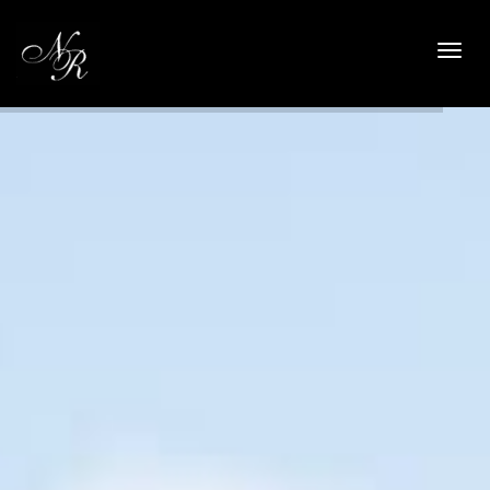
Togg
navig